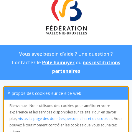
Vous avez besoin d'aide ? Une question ?
Contactez le
Pôle hainuyer
ou
nos institutions
partenaires
À propos des cookies sur ce site web
ASBL Pôle hainuyer
Équipe de
Bienvenue ! Nous utilisons des cookies pour améliorer votre
coordination
expérience et les services disponibles sur ce site. Pour en savoir
Avenue Frère Orban, 9
plus,
visitez la page des données personnelles et des cookies
. Vous
7000 Mons
pouvez à tout moment contrôler les cookies que vous souhaitez
Tél : 065/55.20.22
activer.