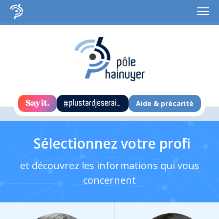
Aide & précarité
Sélectionnez votre profil
et découvrez les informations qui vous
concernent