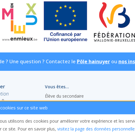
de ? Une question ? Contactez le
Pôle hainuyer
ou
nos in
yer
Vous êtes...
tion
Élève du secondaire
, 9
Étudiant en réorientation
cookies sur ce site web
Étudiant bientôt diplômé
Adulte en reprise d’études
us utilisons des cookies pour améliorer votre expérience et les serv
Étudiant en échange
r ce site. Pour en savoir plus,
visitez la page des données personnelle