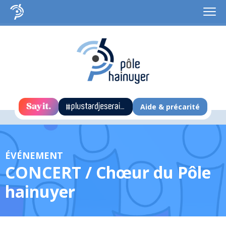
Aide & précarité
ÉVÉNEMENT
CONCERT / Chœur du Pôle
hainuyer