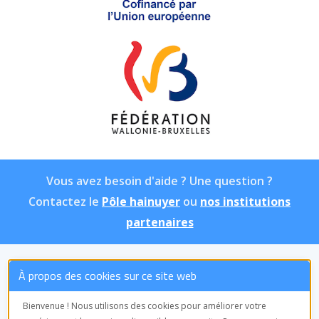
Vous avez besoin d'aide ? Une question ?
Contactez le
Pôle hainuyer
ou
nos institutions
partenaires
À propos des cookies sur ce site web
ASBL Pôle hainuyer
Équipe de
Bienvenue ! Nous utilisons des cookies pour améliorer votre
coordination