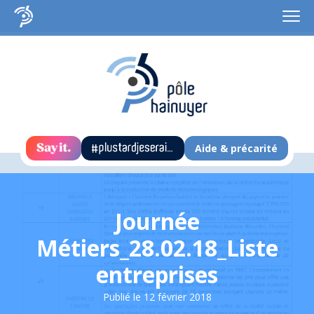
Aide & précarité
Journée
Métiers_28.02.18_Liste
entreprises
Publié le
12 février 2018