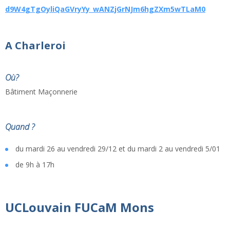
d9W4gTgOyliQaGVryYy_wANZjGrNJm6hgZXm5wTLaM0
​​​​​​​A Charleroi
Où?
Bâtiment Maçonnerie
Quand ?
du mardi 26 au vendredi 29/12 et du mardi 2 au vendredi 5/01
de 9h à 17h
UCLouvain FUCaM Mons