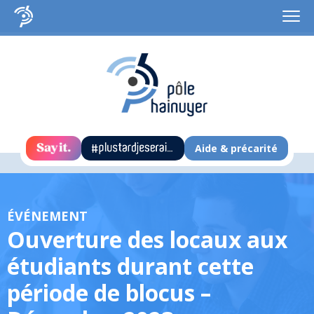
Aide & précarité
ÉVÉNEMENT
Ouverture des locaux aux
étudiants durant cette
période de blocus –