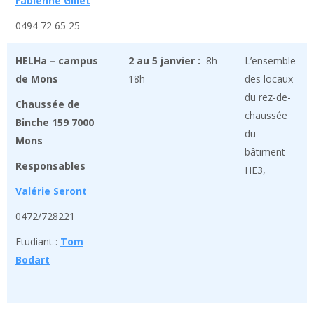
Fabienne Gillet
0494 72 65 25
HELHa – campus
2 au 5 janvier :
8h –
L’ensemble
de Mons
18h
des locaux
du rez-de-
Chaussée de
chaussée
Binche 159 7000
du
Mons
bâtiment
Responsables
HE3,
Valérie Seront
0472/728221
Etudiant :
Tom
Bodart