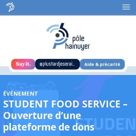
Aide & précarité
ÉVÉNEMENT
STUDENT FOOD SERVICE –
Ouverture d’une
plateforme de dons