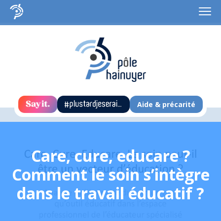
Aide & précarité
Care, cure, educare ?
Comment le soin s’intègre
dans le travail éducatif ?