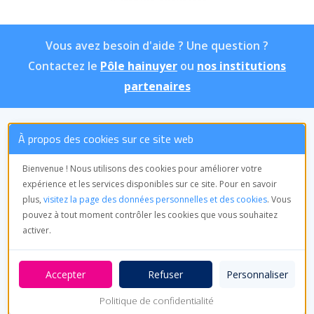
Vous avez besoin d'aide ? Une question ?
Contactez le
Pôle hainuyer
ou
nos institutions
partenaires
À propos des cookies sur ce site web
ASBL Pôle hainuyer
Équipe de
Bienvenue ! Nous utilisons des cookies pour améliorer votre
coordination
expérience et les services disponibles sur ce site. Pour en savoir
Avenue Frère Orban, 9
plus,
visitez la page des données personnelles et des cookies
. Vous
7000 Mons
pouvez à tout moment contrôler les cookies que vous souhaitez
Tél : 065/55.20.22
activer.
Pôle hainuyer© 2026 tous droits réservés
Personnaliser
Protection de la vie privée
–
Conditions
Politique de confidentialité
générales d’utilisation
–
Cookie Statement