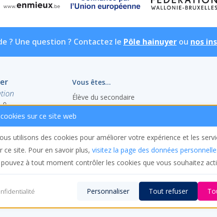
de ? Une question ? Contactez le
Pôle hainuyer
ou
nos in
yer
Vous êtes...
tion
Élève du secondaire
, 9
Étudiant en réorientation
cookies sur ce site web
Étudiant bientôt diplômé
Adulte en reprise d’études
us utilisons des cookies pour améliorer votre expérience et les serv
Étudiant en échange
r ce site. Pour en savoir plus,
visitez la page des données personnelle
Enseignant ou chercheur
 pouvez à tout moment contrôler les cookies que vous souhaitez acti
Personnaliser
Tout refuser
To
nfidentialité
es d’utilisation
–
Cookie Statement