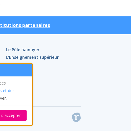
stitutions partenaires
Le Pôle hainuyer
L’Enseignement supérieur
Actualités
Agenda
Contact
ices
Presse
s et des
ver.
ut accepter