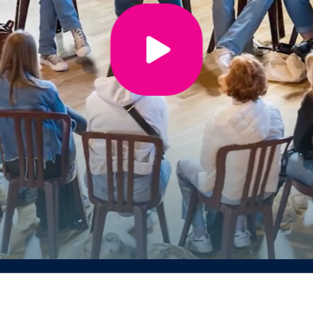
isation de l’enseignement supérieur en quelques notions clé
eignement supérieur, tu peux consulter le site de l’
ARES (Ac
périeur)
ou la section «
Enseignement supérieur
» du site w