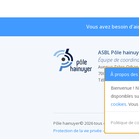
Vous avez besoin d'ai
ASBL Pôle hainu
Équipe de coordina
Avenue Frère Orban
7000 Mons
À propos des 
Tél : 065/55.20.22
Bienvenue ! No
disponibles su
cookies
. Vous
Politique de co
Pôle hainuyer© 2026 tous droits réservés
Protection de la vie privée
–
Conditions général