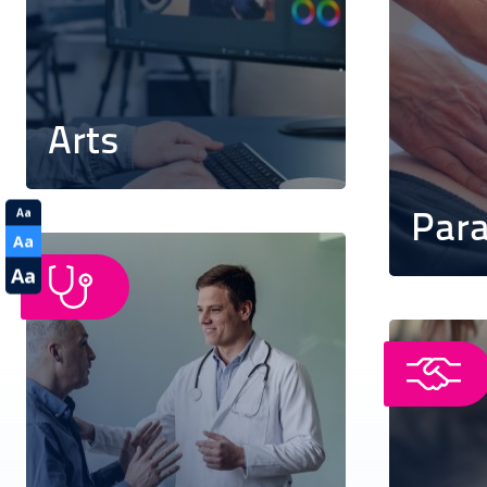
Arts
Aa
Par
Aa
Aa