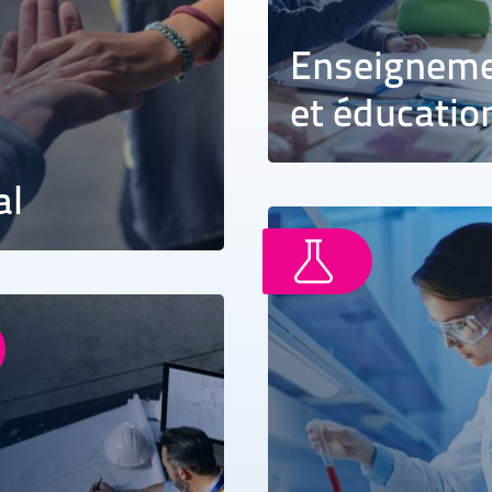
Enseignem
et éducatio
al