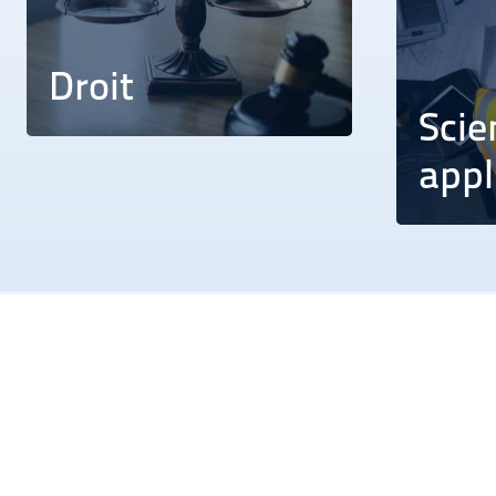
Droit
Scie
appl