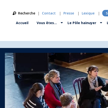
Recherche
Contact
Presse
Lexique
S
Accueil
Vous êtes…
Le Pôle hainuyer