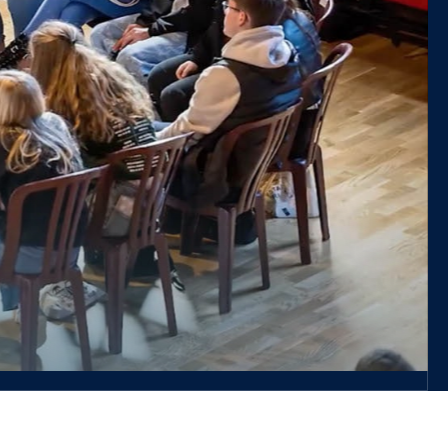
s. Pour en savoir plus sur
adémie de recherche et
eb du Pôle hainuyer.