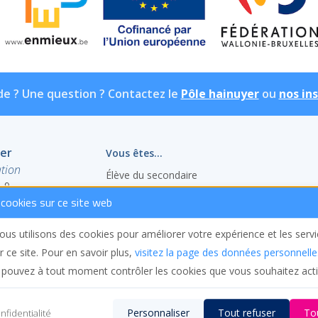
de ? Une question ? Contactez le
Pôle hainuyer
ou
nos in
yer
Vous êtes...
tion
Élève du secondaire
, 9
Étudiant en réorientation
cookies sur ce site web
Étudiant bientôt diplômé
Adulte en reprise d’études
us utilisons des cookies pour améliorer votre expérience et les serv
Étudiant en échange
r ce site. Pour en savoir plus,
visitez la page des données personnelle
Enseignant ou chercheur
 pouvez à tout moment contrôler les cookies que vous souhaitez acti
Personnaliser
Tout refuser
To
nfidentialité