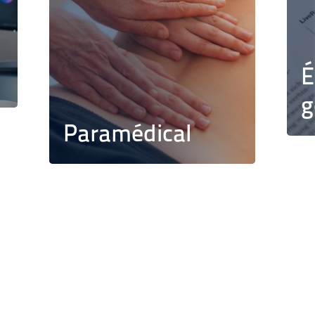
É
g
Paramédical