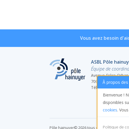
Vous avez besoin d'ai
ASBL Pôle hainu
Équipe de coordina
Avenue Frère Orban
7000 Mons
À propos des 
Tél : 065/55.20.22
Bienvenue ! No
disponibles su
cookies
. Vous
Politique de co
Pôle hainuyer© 2026 tous droits réservés