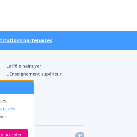
stitutions partenaires
Le Pôle hainuyer
L’Enseignement supérieur
Actualités
Agenda
Contact
ices
Presse
s et des
ver.
ut accepter